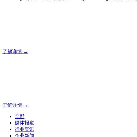
合规建站，就用风暴
风暴专注于米拓企业建站系统的研发，为你提供合规、安全、
了解详情 →
合规建站，就用风暴
合规建站，就用风暴
了解详情 →
全部
媒体报道
行业资讯
企业新闻