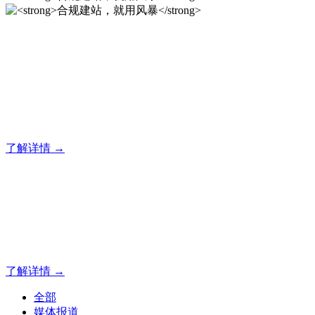
合规建站，就用风暴
风暴专注于米拓企业建站系统的研发，为你提供合规、安全、
专业的官网解决方案！
了解详情 →
合规建站，就用风暴
合规建站，就用风暴
了解详情 →
全部
媒体报道