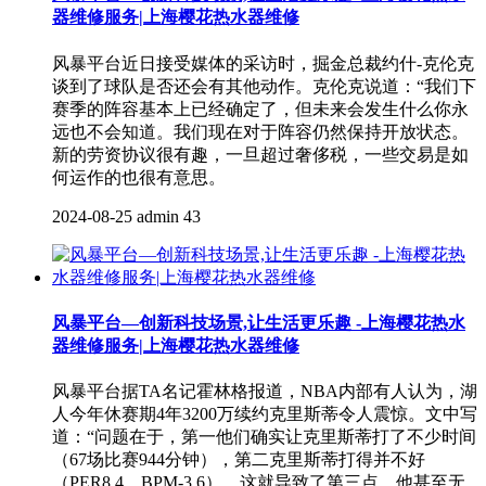
器维修服务|上海樱花热水器维修
风暴平台近日接受媒体的采访时，掘金总裁约什-克伦克
谈到了球队是否还会有其他动作。克伦克说道：“我们下
赛季的阵容基本上已经确定了，但未来会发生什么你永
远也不会知道。我们现在对于阵容仍然保持开放状态。
新的劳资协议很有趣，一旦超过奢侈税，一些交易是如
何运作的也很有意思。
2024-08-25
admin
43
风暴平台—创新科技场景,让生活更乐趣 -上海樱花热水
器维修服务|上海樱花热水器维修
风暴平台据TA名记霍林格报道，NBA内部有人认为，湖
人今年休赛期4年3200万续约克里斯蒂令人震惊。文中写
道：“问题在于，第一他们确实让克里斯蒂打了不少时间
（67场比赛944分钟），第二克里斯蒂打得并不好
（PER8.4，BPM-3.6），这就导致了第三点，他甚至无