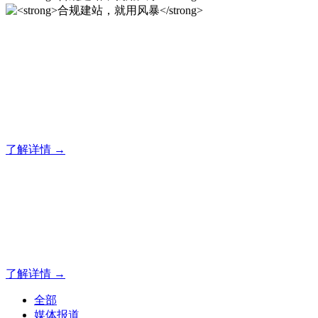
合规建站，就用风暴
风暴专注于米拓企业建站系统的研发，为你提供合规、安全、
专业的官网解决方案！
了解详情 →
合规建站，就用风暴
合规建站，就用风暴
了解详情 →
全部
媒体报道