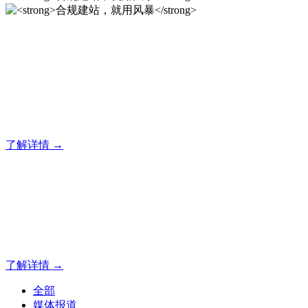
合规建站，就用风暴
风暴专注于米拓企业建站系统的研发，为你提供合规、安全、
专业的官网解决方案！
了解详情 →
合规建站，就用风暴
合规建站，就用风暴
了解详情 →
全部
媒体报道