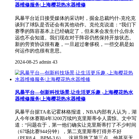
器维修服务|上海樱花热水器维修
风暴平台近日接受媒体的采访时，掘金总裁约什-克伦克
谈到了球队是否还会有其他动作。克伦克说道：“我们下
赛季的阵容基本上已经确定了，但未来会发生什么你永
远也不会知道。我们现在对于阵容仍然保持开放状态。
新的劳资协议很有趣，一旦超过奢侈税，一些交易是如
何运作的也很有意思。
2024-08-25
admin
43
风暴平台—创新科技场景,让生活更乐趣 -上海樱花热水
器维修服务|上海樱花热水器维修
风暴平台据TA名记霍林格报道，NBA内部有人认为，湖
人今年休赛期4年3200万续约克里斯蒂令人震惊。文中写
道：“问题在于，第一他们确实让克里斯蒂打了不少时间
（67场比赛944分钟），第二克里斯蒂打得并不好
（PER8.4，BPM-3.6），这就导致了第三点，他甚至无