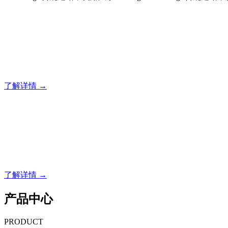
合规建站，就用风暴
风暴专注于米拓企业建站系统的研发，为你提供合规、安全、
了解详情 →
合规建站，就用风暴
合规建站，就用风暴
了解详情 →
产品中心
PRODUCT