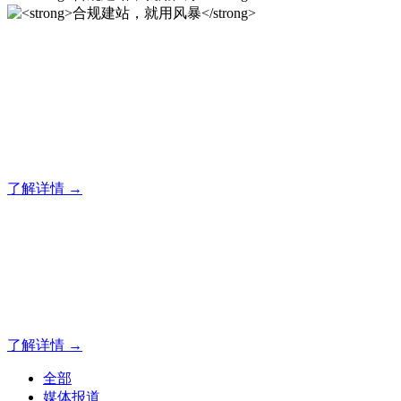
合规建站，就用风暴
风暴专注于米拓企业建站系统的研发，为你提供合规、安全、
专业的官网解决方案！
了解详情 →
合规建站，就用风暴
合规建站，就用风暴
了解详情 →
全部
媒体报道