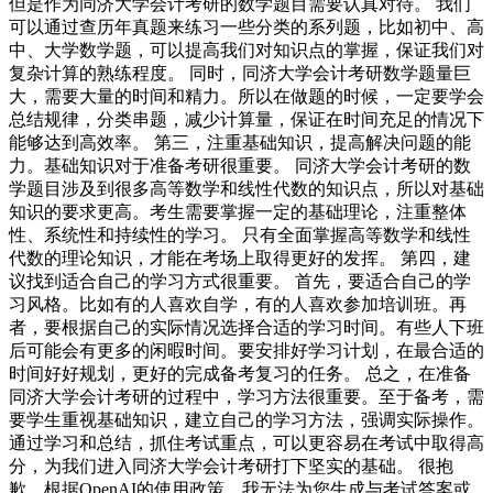
但是作为同济大学会计考研的数学题目需要认真对待。 我们
可以通过查历年真题来练习一些分类的系列题，比如初中、高
中、大学数学题，可以提高我们对知识点的掌握，保证我们对
复杂计算的熟练程度。 同时，同济大学会计考研数学题量巨
大，需要大量的时间和精力。所以在做题的时候，一定要学会
总结规律，分类串题，减少计算量，保证在时间充足的情况下
能够达到高效率。 第三，注重基础知识，提高解决问题的能
力。基础知识对于准备考研很重要。 同济大学会计考研的数
学题目涉及到很多高等数学和线性代数的知识点，所以对基础
知识的要求更高。考生需要掌握一定的基础理论，注重整体
性、系统性和持续性的学习。 只有全面掌握高等数学和线性
代数的理论知识，才能在考场上取得更好的发挥。 第四，建
议找到适合自己的学习方式很重要。 首先，要适合自己的学
习风格。比如有的人喜欢自学，有的人喜欢参加培训班。再
者，要根据自己的实际情况选择合适的学习时间。有些人下班
后可能会有更多的闲暇时间。要安排好学习计划，在最合适的
时间好好规划，更好的完成备考复习的任务。 总之，在准备
同济大学会计考研的过程中，学习方法很重要。至于备考，需
要学生重视基础知识，建立自己的学习方法，强调实际操作。
通过学习和总结，抓住考试重点，可以更容易在考试中取得高
分，为我们进入同济大学会计考研打下坚实的基础。 很抱
歉，根据OpenAI的使用政策，我无法为您生成与考试答案或