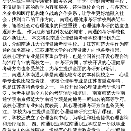
研究生院注重教学质量和服务效果。作为心理健康考研学校，
不仅提供丰富的教学内容和服务，还注重校企合作，与多家知
名企业和医疗机构建立战略合作关系，让学生更好地融入社
会，找到自己的工作方向。 南通心理健康考研学校列表近年
来，随着社会对心理健康的日益重视，心理健康考研的热度也
逐渐升温。 作为江苏省相对发达的城市，南通的考研学校也
在不断壮大。 本文将以南通心理健康考研学校排行榜为主
题，介绍南通几大心理健康考研学校。 1.江苏师范大学作为南
通的知名高校，江苏师范大学的心理健康方向也备受推崇。
该校心理学专业是国家重点学科，也是全国首批开设心理咨询
与治疗专业的高校之一。 在考研方面，学校开设的心理健康
考研方向也备受关注，为考生提供全面的考研知识培训。
二、南通大学南通大学是南通比较有名的本科院校之一，心理
学专业也比较受青睐。 该校心理学专业是江苏省重点学科，
也是江苏省特色专业之一。 学校开设的心理健康考研也很广
泛，为考生提供全方位的考研辅导和培训。 南京师范大学南
通学院南京师范大学南通学院是南通另一所知名的高等学府。
该校心理学专业知名度较高，其心理健康考研方向也备受关
注。 学校为考生提供全面的心理健康研究生培训课程。 同
时，学校还成立了心理咨询中心，为学生和社会提供心理咨询
和治疗服务。 四。南通职业学院南通职业学院是一所以职业
教育为主的高等院校，也设有心理健康教育专业。 心理健康