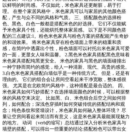
以鲜明的时尚感。 不仅如此，米色家具还更耐脏，易于打
理。 在整个家居风格中，米色家具可以与家居的其他颜色搭
配，产生与众不同的风格和气质。 三、搭配颜色的选择粉
色、黑色、白色一般都是搭配米色的好选择。 它们不仅能赋
予米色家具个性，还能烘托整体家居感。 以下是不同颜色搭
配的三点建议:1。粉色米色家具与粉色方案的搭配能产生奇妙
的和谐效果。 将米色家具穿在粉色墙面上带来的稳重和质
感，在简约中透露出个性，粉色墙面可以衬托出米色家具可爱
的一面，更显女人味和温馨。 2.黑色米色家具搭配黑色意味着
米色家具搭配纯黑更安全。 米色的家具与黑色的墙面碰撞出
一种宁静而简约的感觉，给人一种清新、现代、高贵的感觉。
3.白色米色家具搭配白墙似乎是一种传统方式。 但是，还是有
理由的。 它们的组合会让房间空看起来干净宽敞，整体感很
强。 尤其是在北欧简约风格中，这种搭配是最合适的。 四、
米色家具如何巧妙搭配？在选择墙面颜色的时候，可以根据整
体的风格空来决定。 比如黑、白、米色组合后空之间如何排
列，如何配合；深浅色穿插时如何突破传统的搭配结构和观
念；纯色条纹和竖墙设计，米色家具如何融入整体环境？ 尽
量让空房间看起来简洁而有意义，这是米色家具最能展现魅力
的地方。 动词 （verb的缩写）总结通过深入分析米色家具与
墙壁的搭配，可以得出一些重要的结论:搭配粉色可以带出女