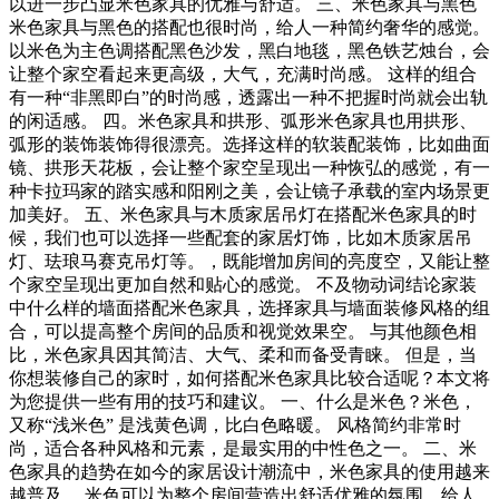
以进一步凸显米色家具的优雅与舒适。 三、米色家具与黑色
米色家具与黑色的搭配也很时尚，给人一种简约奢华的感觉。
以米色为主色调搭配黑色沙发，黑白地毯，黑色铁艺烛台，会
让整个家空看起来更高级，大气，充满时尚感。 这样的组合
有一种“非黑即白”的时尚感，透露出一种不把握时尚就会出轨
的闲适感。 四。米色家具和拱形、弧形米色家具也用拱形、
弧形的装饰装饰得很漂亮。选择这样的软装配装饰，比如曲面
镜、拱形天花板，会让整个家空呈现出一种恢弘的感觉，有一
种卡拉玛家的踏实感和阳刚之美，会让镜子承载的室内场景更
加美好。 五、米色家具与木质家居吊灯在搭配米色家具的时
候，我们也可以选择一些配套的家居灯饰，比如木质家居吊
灯、珐琅马赛克吊灯等。，既能增加房间的亮度空，又能让整
个家空呈现出更加自然和贴心的感觉。 不及物动词结论家装
中什么样的墙面搭配米色家具，选择家具与墙面装修风格的组
合，可以提高整个房间的品质和视觉效果空。 与其他颜色相
比，米色家具因其简洁、大气、柔和而备受青睐。 但是，当
你想装修自己的家时，如何搭配米色家具比较合适呢？本文将
为您提供一些有用的技巧和建议。 一、什么是米色？米色，
又称“浅米色” 是浅黄色调，比白色略暖。 风格简约非常时
尚，适合各种风格和元素，是最实用的中性色之一。 二、米
色家具的趋势在如今的家居设计潮流中，米色家具的使用越来
越普及。 米色可以为整个房间营造出舒适优雅的氛围，给人