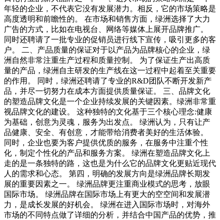
年轻的企业，不代表它没有发展潜力。相反，它的市场策略是
高度透明和前瞻性的。 在市场和销售方面，绿洲选择了大力
广告的方式，比如在电视台、网络等媒体上展开品牌推广。
同时还聘请了一批专业的促销员进行线下宣传，吸引更多的客
户。 二、产品质量的保证对于以产品为品牌核心的企业，绿
洲自然非常注重生产过程和质量控制。 为了保证生产出高质
量的产品，绿洲自主研发的生产线在这一过程中起着至关重要
的作用。 同时，绿洲还聘请了专业的R&D团队不断开发新产
品，并尽一切努力在成本方面提供质量保证。 三、品牌文化
的塑造品牌文化是一个企业持续发展的关键因素。绿洲非常重
视品牌文化的建设。 这种独特的文化基于三个核心理念:健康
为基础，创意为灵魂，服务为出发点。 绿洲认为，只有让产
品健康、安全、有创意，才能带给消费者美好的生活体验。
同时，企业也要为客户提供优质的服务，在服务中注重个性
化，制定个性化的产品和服务方案。 绿洲在塑造品牌文化上
走的是一条独特的路，这也是为什么它的品牌文化更贴近现代
人的需求和心态。 第四，明确的发展方向是绿洲品牌长期发
展的重要因素之一。 绿洲品牌更注重商业模式的思考，放眼
国际市场。 绿洲品牌在国际市场上有更大的空空间和发展潜
力，是成长发展的好机会。 绿洲在进入国际市场时，对海外
市场的不同特点做了详细的分析，并结合中国产品的优势，推