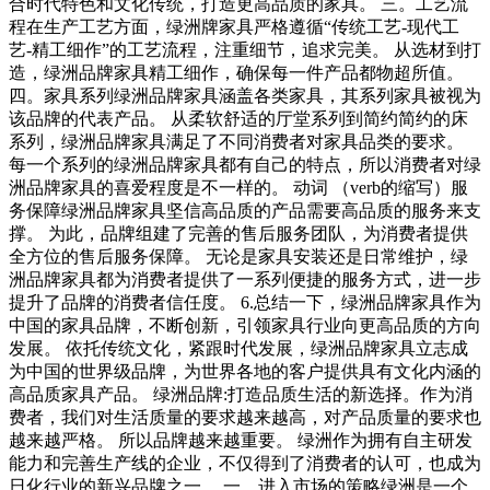
合时代特色和文化传统，打造更高品质的家具。 三。工艺流
程在生产工艺方面，绿洲牌家具严格遵循“传统工艺-现代工
艺-精工细作”的工艺流程，注重细节，追求完美。 从选材到打
造，绿洲品牌家具精工细作，确保每一件产品都物超所值。
四。家具系列绿洲品牌家具涵盖各类家具，其系列家具被视为
该品牌的代表产品。 从柔软舒适的厅堂系列到简约简约的床
系列，绿洲品牌家具满足了不同消费者对家具品类的要求。
每一个系列的绿洲品牌家具都有自己的特点，所以消费者对绿
洲品牌家具的喜爱程度是不一样的。 动词 （verb的缩写）服
务保障绿洲品牌家具坚信高品质的产品需要高品质的服务来支
撑。 为此，品牌组建了完善的售后服务团队，为消费者提供
全方位的售后服务保障。 无论是家具安装还是日常维护，绿
洲品牌家具都为消费者提供了一系列便捷的服务方式，进一步
提升了品牌的消费者信任度。 6.总结一下，绿洲品牌家具作为
中国的家具品牌，不断创新，引领家具行业向更高品质的方向
发展。 依托传统文化，紧跟时代发展，绿洲品牌家具立志成
为中国的世界级品牌，为世界各地的客户提供具有文化内涵的
高品质家具产品。 绿洲品牌:打造品质生活的新选择。作为消
费者，我们对生活质量的要求越来越高，对产品质量的要求也
越来越严格。 所以品牌越来越重要。 绿洲作为拥有自主研发
能力和完善生产线的企业，不仅得到了消费者的认可，也成为
日化行业的新兴品牌之一。 一、进入市场的策略绿洲是一个